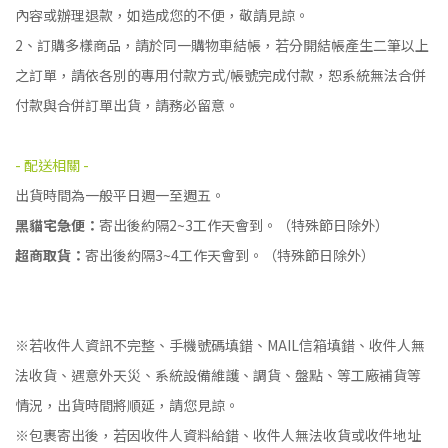
內容或辦理退款，如造成您的不便，敬請見諒。
2、訂購多樣商品，請於同一購物車結帳，若分開結帳產生二筆以上
之訂單，請依各別的專用付款方式/帳號完成付款，恕系統無法合併
付款與合併訂單出貨，請務必留意。
- 配送相關 -
出貨時間為一般平日週一至週五。
黑貓宅急便：
寄出後約隔2~3工作天會到。（特殊節日除外）
超商取貨：
寄出後約隔3~4工作天會到。（特殊節日除外）
※若收件人資訊不完整、手機號碼填錯、MAIL信箱填錯、收件人無
法收貨、遇意外天災、系統設備維護、調貨、盤點、等工廠補貨等
情況，出貨時間將順延，請您見諒。
※包裹寄出後，若因收件人資料給錯、收件人無法收貨或收件地址