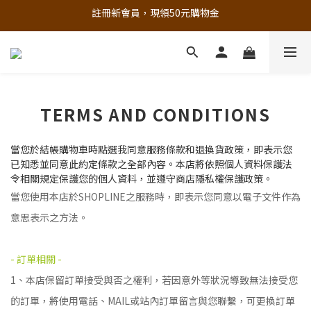
註冊新會員，現領50元購物金
追蹤歐樂芬的Facebook，隨時掌握最新資訊！
立即加入官方 LINE 最新優惠不漏接
追蹤歐樂芬的Facebook，隨時掌握最新資訊！
TERMS AND CONDITIONS
當您於結帳購物車時點選我同意
服務條款
和
退換貨政策
，即表示您
已知悉並同意此約定條款之全部內容。
本店將依照個人資料保護法
令相關規定保護您的個人資料，並遵守商店隱私權保護政策。
當您使用本店於SHOPLINE之服務時，即表示您同意以電子文件作為
意思表示之方法。
- 訂單相關 -
1、本店保留訂單接受與否之權利，若因意外等狀況導致無法接受您
的訂單，將使用電話、MAIL或站內訂單留言與您聯繫，可更換訂單