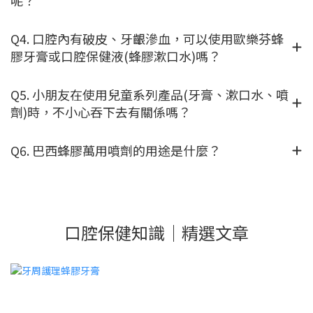
Q4. 口腔內有破皮、牙齦滲血，可以使用歐樂芬蜂
膠牙膏或口腔保健液(蜂膠漱口水)嗎？
Q5. 小朋友在使用兒童系列產品(牙膏、漱口水、噴
劑)時，不小心吞下去有關係嗎？
Q6. 巴西蜂膠萬用噴劑的用途是什麼？
口腔保健知識｜精選文章