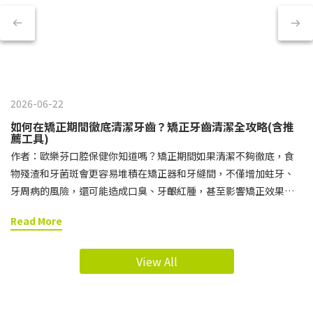
2026-06-22
如何在矯正期間徹底清潔牙齒？矯正牙齒清潔全攻略(含推
薦工具)
作者：歐樂芬口腔保健你知道嗎？矯正期間如果清潔不夠徹底，食
物殘渣和牙菌斑會更容易堆積在矯正器和牙縫間，不僅增加蛀牙、
牙周病的風險，還可能造成口臭、牙齦紅腫，甚至影響矯正效果。
想要在完成治療後擁有整齊又健康的笑容，就必須特別重視日常的
Read More
矯正牙齒清潔。 接下來小編就要帶你了解，為什麼矯正期間的牙齒
清潔格外重要，以及該如何正確挑選與使用牙刷、牙間刷、牙線等
View All
矯正牙齒清潔工具，讓牙套周圍與牙縫都能清潔到位。矯正牙齒清
潔快速導讀區矯正牙齒清潔的基本守則矯正牙齒清潔工具推薦與使
用方式矯正牙齒清潔常見問題矯正牙齒除了日常清潔，維持良好習
慣也很重要！矯正牙齒清潔的基本守則刷牙時機建議戴上牙套後，