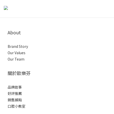
牙齒上多了矯正器與鋼絲，更容易藏匿食物殘渣與牙菌斑。除了每
天早晚固定刷牙外，若用餐後沒有攝取酸性食物，可以直接刷牙；
但若吃了柑橘、醋類、碳酸飲料等酸性食物，牙齒琺瑯質可能會暫
時軟化，若長期馬上刷牙，反而可能增加表面磨損。若無法判斷食
About
物是否偏酸，參考醫師建議，可先用清水漱口，等待約30分鐘後再
刷牙。 外出不方便刷牙時，也可以先用清水或無酒精漱口水沖洗，
暫時減少食物殘留，再找機會仔細清潔，降低蛀牙與牙周問題的風
Brand Story
險。正確刷牙方式矯正器讓清潔更具挑戰，但只要掌握方法就能有
Our Values
效維持口腔健康哦：選擇工具：建議使用小刷頭、軟毛牙刷，或專
Our Team
為矯正設計的V字型牙刷，方便深入牙套周圍。刷牙角度：牙刷與牙
齦呈45度角，輕柔以小範圍畫圓方式刷牙。特別要注意牙套上下
關於歐樂芬
方、牙縫與咬合面。清潔步驟：先刷上排外側，再刷下排外側。接
著清潔內側與咬合面。最後加強矯正器周圍與牙縫處，確保無死
品牌故事
角。時間掌握：每次刷牙應至少3分鐘，耐心地慢慢清潔每顆牙齒。
好評推薦
貼心提醒：可搭配矯正專用牙間刷或牙線穿引器，協助清潔矯正器
銷售據點
與牙齒間難以觸及的部位，才能真正達到完整保護。矯正牙齒清潔
口腔小教室
工具推薦與使用方式以下工具都是牙齒矯正期間常見、實用又值得