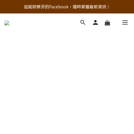
追蹤歐樂芬的Facebook，隨時掌握最新資訊！
追蹤歐樂芬的Facebook，隨時掌握最新資訊！
註冊新會員，現領50元購物金
立即加入官方 LINE 最新優惠不漏接
追蹤歐樂芬的Facebook，隨時掌握最新資訊！