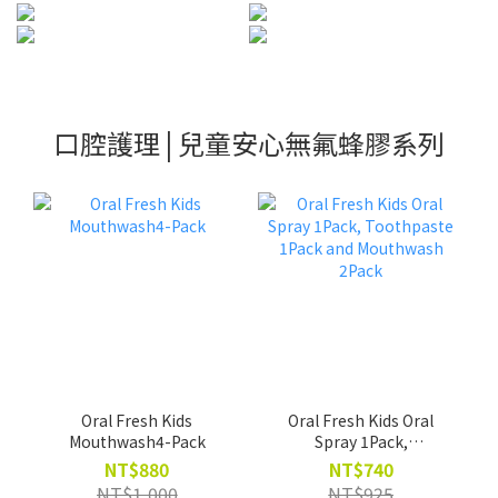
口腔護理 | 兒童安心無氟蜂膠系列
Oral Fresh Kids
Oral Fresh Kids Oral
Mouthwash4-Pack
Spray 1Pack,
Toothpaste 1Pack and
NT$880
NT$740
Mouthwash 2Pack
NT$1,000
NT$925