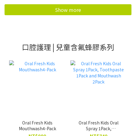
Show more
口腔護理 | 兒童含氟蜂膠系列
Oral Fresh Kids
Oral Fresh Kids Oral
Mouthwash4-Pack
Spray 1Pack,
Toothpaste 1Pack and