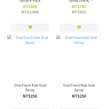
Spray 4-Pack
Spray 1Pack,
Toothpaste 1Pack and
NT$880
NT$740
Mouthwash 2Pack
NT$1,000
NT$925
Oral Fresh Kids Oral
Oral Fresh Kids Oral
Spray
Spray
NT$250
NT$250