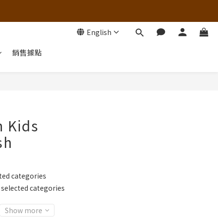
English
銷售據點
h Kids
sh
ed categories
lected categories
Show more