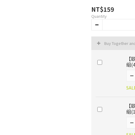
NT$159
Quantity
Buy Together an
【歐
組(
SAL
【歐
組(
SAL