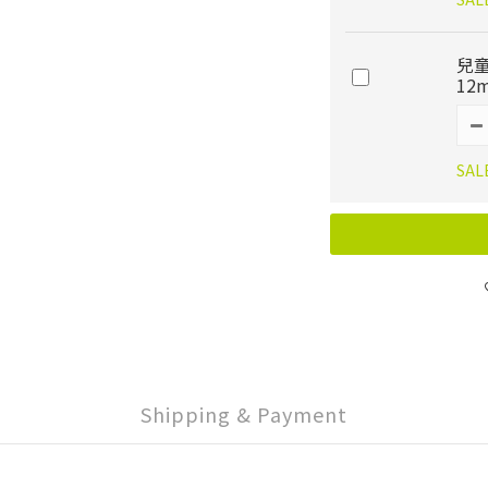
兒
12m
SAL
Shipping & Payment