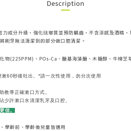
Description
蛀力成分升級，強化琺瑯質並預防齲齒，不含涼感及酒精，
將刷牙無法清潔到的部分做口腔清潔。
物(225PPM)、POs-Ca、醣基海藻醣、木糖醇、牛樟芝
口中輕漱60秒後吐出。*請一次性使用，勿分次使用
助教導正確漱口方式。
布沾少許漱口水清潔乳牙及口腔。
更佳。
、學齡前、學齡後兒童皆適用