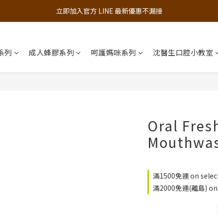
追蹤歐樂芬的Facebook，隨時掌握最新資訊！
立即加入官方 LINE 最新優惠不漏接
追蹤歐樂芬的Facebook，隨時掌握最新資訊！
系列
成人蜂膠系列
呵護媽咪系列
沈醫生口腔小教室
Oral Fres
Mouthwa
滿1500免運 on select
滿2000免運(離島) on se