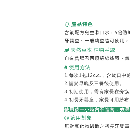
產品特色
含氟配方兒童漱口水，5倍防
牙嬰童、一般
幼童皆可使用，
天然草本 植物萃取
自有農場巴西頂級綠蜂膠、氟化
使用方法
1.每次1包12c.c.，含於
2.
請於早晚及三餐後使用。
3.
初期使用，需有
家長在旁協
4.初長牙嬰童，家長可用紗
使用後一小時內不進食，效果
適用對象
無對氟化物過敏之初長牙嬰童