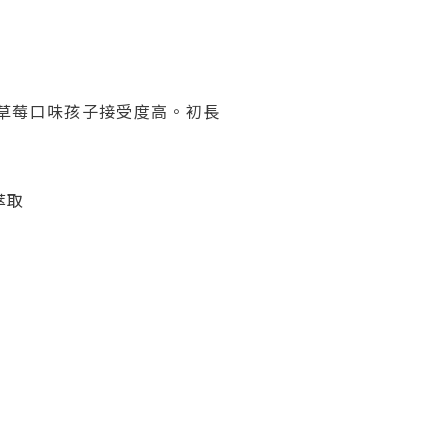
草莓口味孩子接受度高。初長
萃取