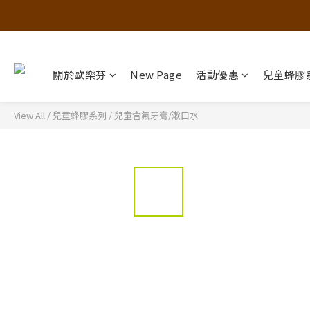
關於歐樂芬
New Page
活動優惠
兒童蜂膠
View All
/
兒童蜂膠系列
/
兒童含氟牙膏/漱口水