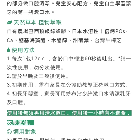
的部分做口腔清潔。兒童安心配方，兒童自主學習潔
牙的第一瓶漱口水。
天然草本 植物萃取
自有農場巴西頂級綠蜂膠、日本水溶性十倍鈣POs-
Ca、醣基海藻醣、木醣醇、甜菊葉、
台灣牛樟芝
使用方法
1.每
次1包12c.c.，含於口中輕漱60秒後吐出。*請一
次性使用，勿分次使用。
2.
請於早晚及三餐後使用。
3.
初期使用，需有
家長在旁協助教導正確漱口方式。
4.初長牙嬰童，家長可用紗布沾少許漱口水清潔乳牙
及口腔。
使用後無須再用清水漱口。使用後一小時內不進食，
效果更佳。
適用對象