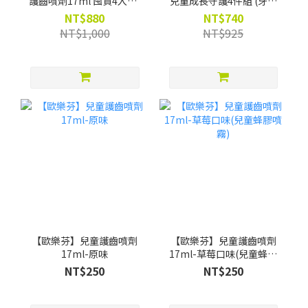
護齒噴劑17ml 囤貨4入組-
兒童成長守護4件組 (牙膏
限時88折(買就贈漱口水葡
+兒童噴劑 +漱口水
NT$880
NT$740
萄口味12ml*4)
200ml*2) -限時88折(買就
NT$1,000
NT$925
贈Pato Pato EVA益智數字
巧拼)
【歐樂芬】兒童護齒噴劑
【歐樂芬】兒童護齒噴劑
17ml-原味
17ml-草莓口味(兒童蜂膠
噴霧)
NT$250
NT$250