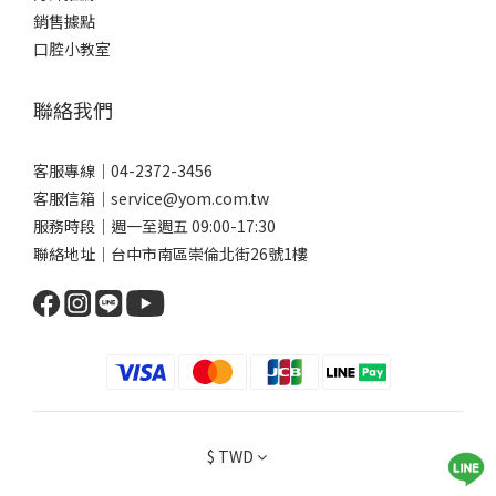
推薦的清潔利器。 你可以依照自己的矯正階段與口腔狀況選擇搭配
銷售據點
使用，達到更全面的清潔效果唷。1. 沖牙機（口腔沖洗器）利用高
口腔小教室
壓水流沖洗牙縫、牙齦溝與矯正器周圍，能有效帶走大部分食物殘
渣與較鬆散的菌斑。它是非常好的輔助工具，但不能完全代替牙刷
聯絡我們
或牙線。使用方式建議：調整水柱強度為中低模式，避免強力沖擊
傷害到牙齦。水流方向可對準牙縫與矯正器底部，以傾斜角度讓水
流能「從下往上／從旁邊往中間」滲入殘渣縫隙。每天最後一個清
客服專線｜04-2372-3456
潔階段使用，幫助沖走刷牙／牙線之後還未被帶走的微粒。2. 矯正
客服信箱｜service@yom.com.tw
專用牙刷（V字型/分段刷毛設計）因為矯正器會突出佔據牙面，普
服務時段｜週一至週五 09:00-17:30
通牙刷的刷毛難以完全接觸到矯正器下方及牙縫。專為矯正設計的
聯絡地址｜台中市南區崇倫北街26號1樓
牙刷通常刷毛排列呈現「V 型凹槽」或分段設計，可以更貼合矯正器
的輪廓。使用方式建議：斜角（45°）刷毛對齒頸與牙面，確保能刷
到牙套周圍。採“小區塊刷法”，每次刷兩顆牙（或一小段），前
後來回約10～15下，慢慢刷，不急。 刷完外側、內側與咬合面後，
記得用刷頭尖端清刷矯正器邊緣。3. 牙間刷與單束毛牙刷矯正器周
圍常有刷不到的縫隙，牙間刷與單束毛刷在這部分特別實用。牙間
刷：刷頭較小、刷毛呈圓/圓柱狀，適合清潔矯正器與牙齒間較大的
$
TWD
縫隙。使用時將牙間刷輕插入縫隙，前後來回滑動清潔。單束毛牙