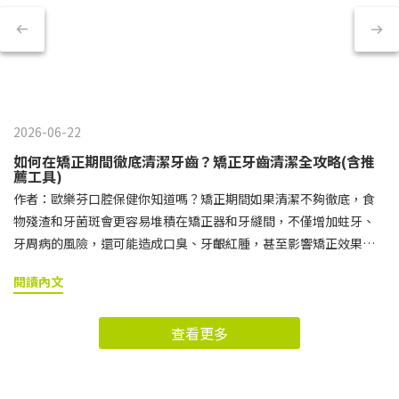
2026-06-22
如何在矯正期間徹底清潔牙齒？矯正牙齒清潔全攻略(含推
薦工具)
作者：歐樂芬口腔保健你知道嗎？矯正期間如果清潔不夠徹底，食
物殘渣和牙菌斑會更容易堆積在矯正器和牙縫間，不僅增加蛀牙、
牙周病的風險，還可能造成口臭、牙齦紅腫，甚至影響矯正效果。
想要在完成治療後擁有整齊又健康的笑容，就必須特別重視日常的
閱讀內文
矯正牙齒清潔。 接下來小編就要帶你了解，為什麼矯正期間的牙齒
清潔格外重要，以及該如何正確挑選與使用牙刷、牙間刷、牙線等
查看更多
矯正牙齒清潔工具，讓牙套周圍與牙縫都能清潔到位。矯正牙齒清
潔快速導讀區矯正牙齒清潔的基本守則矯正牙齒清潔工具推薦與使
用方式矯正牙齒清潔常見問題矯正牙齒除了日常清潔，維持良好習
慣也很重要！矯正牙齒清潔的基本守則刷牙時機建議戴上牙套後，