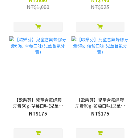
NT$880
NT$740
水葡萄口味12ml*4)
200ml*2) -限時88折(買就
NT$1,000
NT$925
贈Pato Pato EVA益智數字
巧拼)
【歐樂芬】兒童含氟蜂膠
【歐樂芬】兒童含氟蜂膠
牙膏60g-草莓口味(兒童含
牙膏60g-葡萄口味(兒童含
氟牙膏)
氟牙膏)
NT$175
NT$175