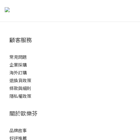
牙齒上多了矯正器與鋼絲，更容易藏匿食物殘渣與牙菌斑。除了每
天早晚固定刷牙外，若用餐後沒有攝取酸性食物，可以直接刷牙；
但若吃了柑橘、醋類、碳酸飲料等酸性食物，牙齒琺瑯質可能會暫
時軟化，若長期馬上刷牙，反而可能增加表面磨損。若無法判斷食
顧客服務
物是否偏酸，參考醫師建議，可先用清水漱口，等待約30分鐘後再
刷牙。 外出不方便刷牙時，也可以先用清水或無酒精漱口水沖洗，
暫時減少食物殘留，再找機會仔細清潔，降低蛀牙與牙周問題的風
常見問題
險。正確刷牙方式矯正器讓清潔更具挑戰，但只要掌握方法就能有
企業採購
效維持口腔健康哦：選擇工具：建議使用小刷頭、軟毛牙刷，或專
海外訂購
為矯正設計的V字型牙刷，方便深入牙套周圍。刷牙角度：牙刷與牙
退換貨政策
齦呈45度角，輕柔以小範圍畫圓方式刷牙。特別要注意牙套上下
條款與細則
方、牙縫與咬合面。清潔步驟：先刷上排外側，再刷下排外側。接
隱私權政策
著清潔內側與咬合面。最後加強矯正器周圍與牙縫處，確保無死
角。時間掌握：每次刷牙應至少3分鐘，耐心地慢慢清潔每顆牙齒。
關於歐樂芬
貼心提醒：可搭配矯正專用牙間刷或牙線穿引器，協助清潔矯正器
與牙齒間難以觸及的部位，才能真正達到完整保護。矯正牙齒清潔
品牌故事
工具推薦與使用方式以下工具都是牙齒矯正期間常見、實用又值得
好評推薦