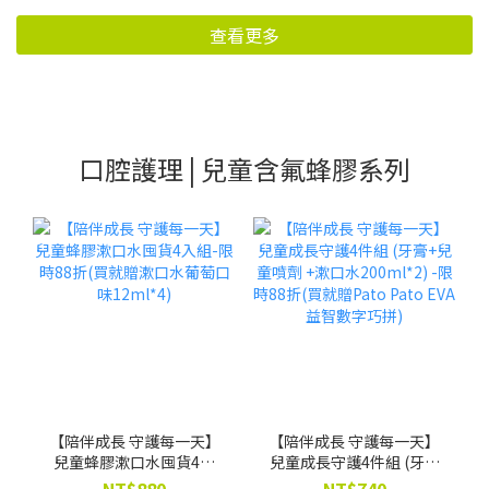
查看更多
口腔護理 | 兒童含氟蜂膠系列
【陪伴成長 守護每一天】
【陪伴成長 守護每一天】
兒童蜂膠漱口水囤貨4入
兒童成長守護4件組 (牙膏
組-限時88折(買就贈漱口
+兒童噴劑 +漱口水