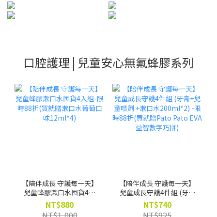
口腔護理 | 兒童安心無氟蜂膠系列
【陪伴成長 守護每一天】
【陪伴成長 守護每一天】
兒童蜂膠漱口水囤貨4入
兒童成長守護4件組 (牙膏
組-限時88折(買就贈漱口
+兒童噴劑 +漱口水
NT$880
NT$740
水葡萄口味12ml*4)
200ml*2) -限時88折(買就
NT$1,000
NT$925