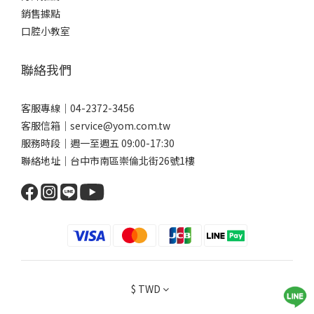
推薦的清潔利器。 你可以依照自己的矯正階段與口腔狀況選擇搭配
銷售據點
使用，達到更全面的清潔效果唷。1. 沖牙機（口腔沖洗器）利用高
口腔小教室
壓水流沖洗牙縫、牙齦溝與矯正器周圍，能有效帶走大部分食物殘
渣與較鬆散的菌斑。它是非常好的輔助工具，但不能完全代替牙刷
聯絡我們
或牙線。使用方式建議：調整水柱強度為中低模式，避免強力沖擊
傷害到牙齦。水流方向可對準牙縫與矯正器底部，以傾斜角度讓水
流能「從下往上／從旁邊往中間」滲入殘渣縫隙。每天最後一個清
客服專線｜04-2372-3456
潔階段使用，幫助沖走刷牙／牙線之後還未被帶走的微粒。2. 矯正
客服信箱｜service@yom.com.tw
專用牙刷（V字型/分段刷毛設計）因為矯正器會突出佔據牙面，普
服務時段｜週一至週五 09:00-17:30
通牙刷的刷毛難以完全接觸到矯正器下方及牙縫。專為矯正設計的
聯絡地址｜台中市南區崇倫北街26號1樓
牙刷通常刷毛排列呈現「V 型凹槽」或分段設計，可以更貼合矯正器
的輪廓。使用方式建議：斜角（45°）刷毛對齒頸與牙面，確保能刷
到牙套周圍。採“小區塊刷法”，每次刷兩顆牙（或一小段），前
後來回約10～15下，慢慢刷，不急。 刷完外側、內側與咬合面後，
記得用刷頭尖端清刷矯正器邊緣。3. 牙間刷與單束毛牙刷矯正器周
圍常有刷不到的縫隙，牙間刷與單束毛刷在這部分特別實用。牙間
刷：刷頭較小、刷毛呈圓/圓柱狀，適合清潔矯正器與牙齒間較大的
$
TWD
縫隙。使用時將牙間刷輕插入縫隙，前後來回滑動清潔。單束毛牙