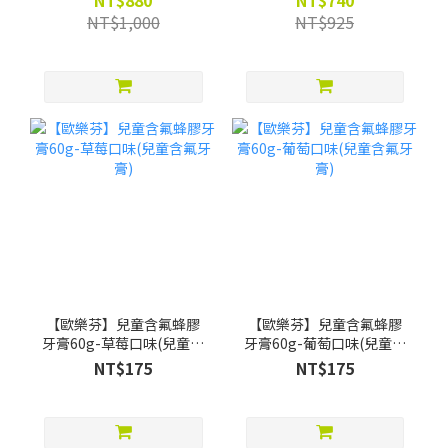
NT$880
NT$740
水葡萄口味12ml*4)
200ml*2) -限時88折(買就
NT$1,000
NT$925
贈Pato Pato EVA益智數字
巧拼)
【歐樂芬】兒童含氟蜂膠
【歐樂芬】兒童含氟蜂膠
牙膏60g-草莓口味(兒童含
牙膏60g-葡萄口味(兒童含
氟牙膏)
氟牙膏)
NT$175
NT$175