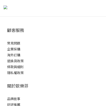
牙齒上多了矯正器與鋼絲，更容易藏匿食物殘渣與牙菌斑。除了每
天早晚固定刷牙外，若用餐後沒有攝取酸性食物，可以直接刷牙；
但若吃了柑橘、醋類、碳酸飲料等酸性食物，牙齒琺瑯質可能會暫
時軟化，若長期馬上刷牙，反而可能增加表面磨損。若無法判斷食
顧客服務
物是否偏酸，參考醫師建議，可先用清水漱口，等待約30分鐘後再
刷牙。 外出不方便刷牙時，也可以先用清水或無酒精漱口水沖洗，
暫時減少食物殘留，再找機會仔細清潔，降低蛀牙與牙周問題的風
常見問題
險。正確刷牙方式矯正器讓清潔更具挑戰，但只要掌握方法就能有
企業採購
效維持口腔健康哦：選擇工具：建議使用小刷頭、軟毛牙刷，或專
海外訂購
為矯正設計的V字型牙刷，方便深入牙套周圍。刷牙角度：牙刷與牙
退換貨政策
齦呈45度角，輕柔以小範圍畫圓方式刷牙。特別要注意牙套上下
條款與細則
方、牙縫與咬合面。清潔步驟：先刷上排外側，再刷下排外側。接
隱私權政策
著清潔內側與咬合面。最後加強矯正器周圍與牙縫處，確保無死
角。時間掌握：每次刷牙應至少3分鐘，耐心地慢慢清潔每顆牙齒。
關於歐樂芬
貼心提醒：可搭配矯正專用牙間刷或牙線穿引器，協助清潔矯正器
與牙齒間難以觸及的部位，才能真正達到完整保護。矯正牙齒清潔
品牌故事
工具推薦與使用方式以下工具都是牙齒矯正期間常見、實用又值得
好評推薦