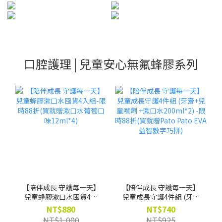
口腔護理 | 兒童安心無氟蜂膠系列
【陪伴成長 守護每一天】
【陪伴成長 守護每一天】
兒童蜂膠漱口水囤貨4入
兒童成長守護4件組 (牙膏
組-限時88折(買就贈漱口
+兒童噴劑 +漱口水
NT$880
NT$740
水葡萄口味12ml*4)
200ml*2) -限時88折(買就
NT$1,000
NT$925