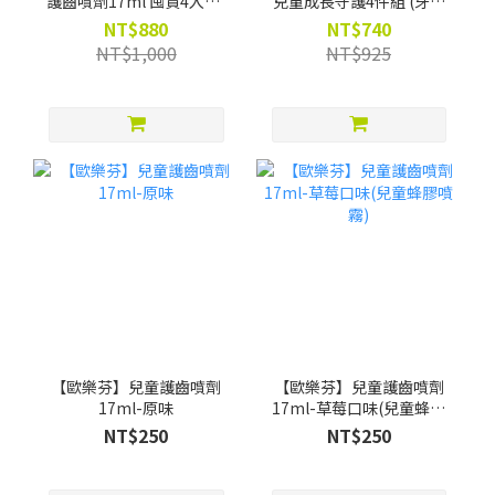
護齒噴劑17ml 囤貨4入組-
兒童成長守護4件組 (牙膏
限時88折(買就贈漱口水葡
+兒童噴劑 +漱口水
NT$880
NT$740
萄口味12ml*4)
200ml*2) -限時88折(買就
NT$1,000
NT$925
贈Pato Pato EVA益智數字
巧拼)
【歐樂芬】兒童護齒噴劑
【歐樂芬】兒童護齒噴劑
17ml-原味
17ml-草莓口味(兒童蜂膠
噴霧)
NT$250
NT$250