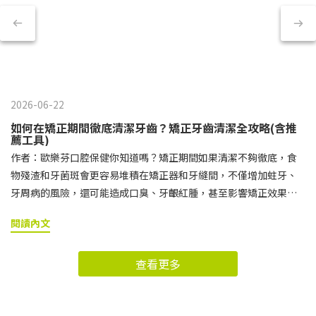
2026-06-22
如何在矯正期間徹底清潔牙齒？矯正牙齒清潔全攻略(含推
薦工具)
作者：歐樂芬口腔保健你知道嗎？矯正期間如果清潔不夠徹底，食
物殘渣和牙菌斑會更容易堆積在矯正器和牙縫間，不僅增加蛀牙、
牙周病的風險，還可能造成口臭、牙齦紅腫，甚至影響矯正效果。
想要在完成治療後擁有整齊又健康的笑容，就必須特別重視日常的
閱讀內文
矯正牙齒清潔。 接下來小編就要帶你了解，為什麼矯正期間的牙齒
清潔格外重要，以及該如何正確挑選與使用牙刷、牙間刷、牙線等
查看更多
矯正牙齒清潔工具，讓牙套周圍與牙縫都能清潔到位。矯正牙齒清
潔快速導讀區矯正牙齒清潔的基本守則矯正牙齒清潔工具推薦與使
用方式矯正牙齒清潔常見問題矯正牙齒除了日常清潔，維持良好習
慣也很重要！矯正牙齒清潔的基本守則刷牙時機建議戴上牙套後，