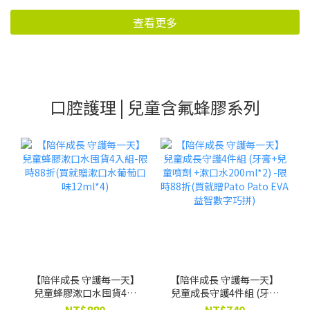
查看更多
口腔護理 | 兒童含氟蜂膠系列
【陪伴成長 守護每一天】
【陪伴成長 守護每一天】
兒童蜂膠漱口水囤貨4入
兒童成長守護4件組 (牙膏
組-限時88折(買就贈漱口
+兒童噴劑 +漱口水