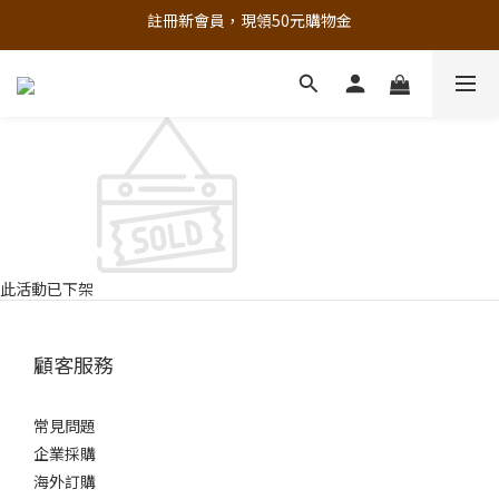
註冊新會員，現領50元購物金
追蹤歐樂芬的Facebook，隨時掌握最新資訊！
立即加入官方 LINE 最新優惠不漏接
追蹤歐樂芬的Facebook，隨時掌握最新資訊！
此活動已下架
顧客服務
常見問題
企業採購
海外訂購