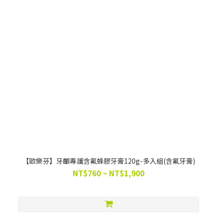
【歐樂芬】牙齦專護含氟蜂膠牙膏120g-多入組(含氟牙膏)
NT$760 ~ NT$1,900