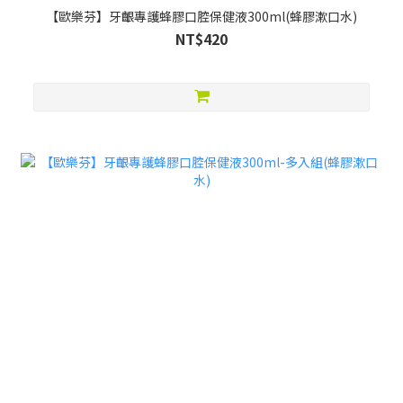
【歐樂芬】牙齦專護蜂膠口腔保健液300ml(蜂膠漱口水)
NT$420