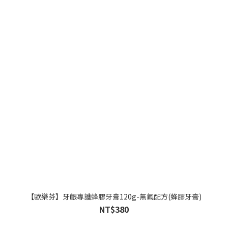
【歐樂芬】牙齦專護蜂膠牙膏120g-無氟配方(蜂膠牙膏)
NT$380