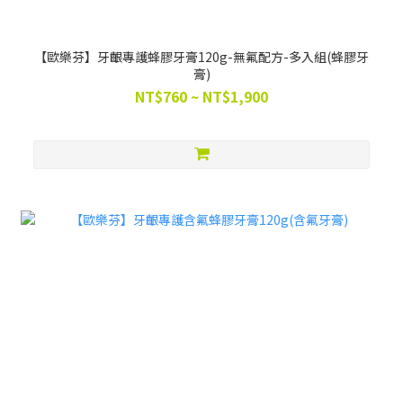
【歐樂芬】牙齦專護蜂膠牙膏120g-無氟配方-多入組(蜂膠牙
膏)
NT$760 ~ NT$1,900