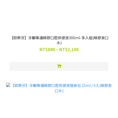
【歐樂芬】牙齦專護蜂膠口腔保健液300ml-多入組(蜂膠漱口
水)
NT$840 ~ NT$2,100