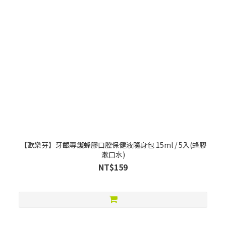
【歐樂芬】牙齦專護蜂膠口腔保健液隨身包 15ml / 5入(蜂膠
漱口水)
NT$159