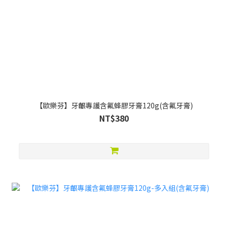
【歐樂芬】牙齦專護含氟蜂膠牙膏120g(含氟牙膏)
NT$380