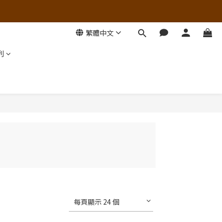
繁體中文
列
每頁顯示 24 個