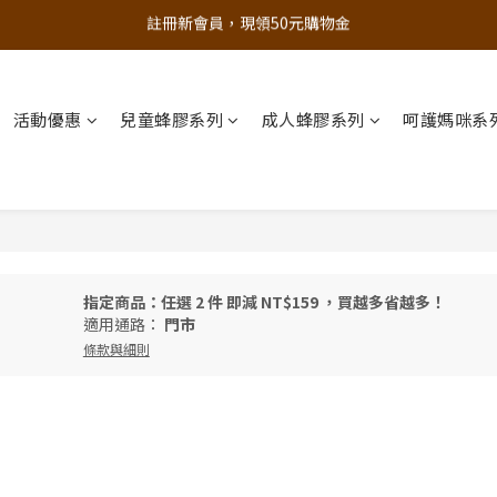
註冊新會員，現領50元購物金
追蹤歐樂芬的Facebook，隨時掌握最新資訊！
立即加入官方 LINE 最新優惠不漏接
追蹤歐樂芬的Facebook，隨時掌握最新資訊！
活動優惠
兒童蜂膠系列
成人蜂膠系列
呵護媽咪系
指定商品：任選 2 件 即減 NT$159 ，買越多省越多！
適用通路：
門市
條款與細則