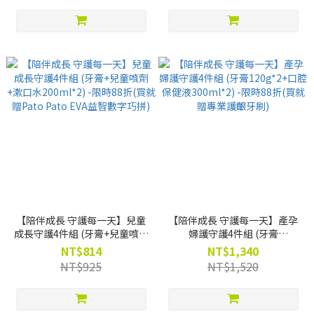
【陪伴成長 守護每一天】兒童
【陪伴成長 守護每一天】產孕
成長守護4件組 (牙膏+兒童噴劑
婦護守護4件組 (牙膏
+漱口水200ml*2) -限時88折
120g*2+口腔保健液300ml*2)
NT$814
NT$1,340
(買就贈Pato Pato EVA益智數
-限時88折(買就贈專業護齦牙
NT$925
NT$1,520
字巧拼)
刷)