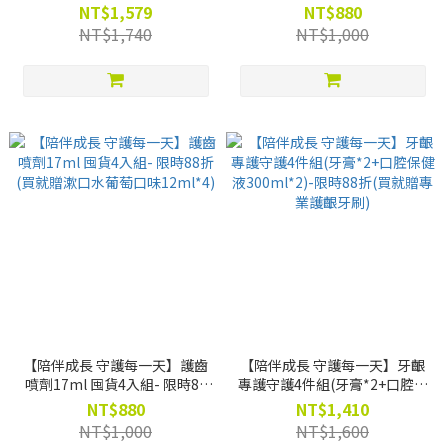
品+補充瓶*2)-限時83折(買就
折(買就贈漱口水葡萄口味
NT$1,579
NT$880
贈牙周護理蜂膠牙膏120g)
12ml*4)
NT$1,740
NT$1,000
【陪伴成長 守護每一天】護齒
【陪伴成長 守護每一天】牙齦
噴劑17ml 囤貨4入組- 限時88
專護守護4件組(牙膏*2+口腔保
折(買就贈漱口水葡萄口味
健液300ml*2)-限時88折(買就
NT$880
NT$1,410
12ml*4)
贈專業護齦牙刷)
NT$1,000
NT$1,600