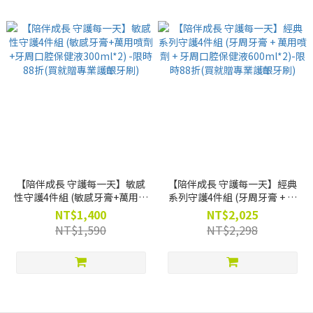
【陪伴成長 守護每一天】敏感
【陪伴成長 守護每一天】經典
性守護4件組 (敏感牙膏+萬用噴
系列守護4件組 (牙周牙膏 + 萬
劑 +牙周口腔保健液300ml*2) -
用噴劑 + 牙周口腔保健液
NT$1,400
NT$2,025
限時88折(買就贈專業護齦牙刷)
600ml*2)-限時88折(買就贈專
NT$1,590
NT$2,298
業護齦牙刷)