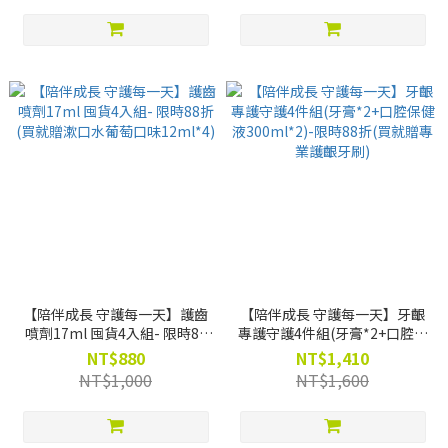
【陪伴成長 守護每一天】護齒
【陪伴成長 守護每一天】牙齦
噴劑17ml 囤貨4入組- 限時88
專護守護4件組(牙膏*2+口腔保
折(買就贈漱口水葡萄口味
健液300ml*2)-限時88折(買就
NT$880
NT$1,410
12ml*4)
贈專業護齦牙刷)
NT$1,000
NT$1,600