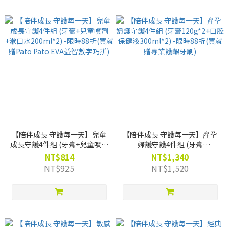
【陪伴成長 守護每一天】兒童
【陪伴成長 守護每一天】產孕
成長守護4件組 (牙膏+兒童噴劑
婦護守護4件組 (牙膏
+漱口水200ml*2) -限時88折
120g*2+口腔保健液300ml*2)
NT$814
NT$1,340
(買就贈Pato Pato EVA益智數
-限時88折(買就贈專業護齦牙
NT$925
NT$1,520
字巧拼)
刷)