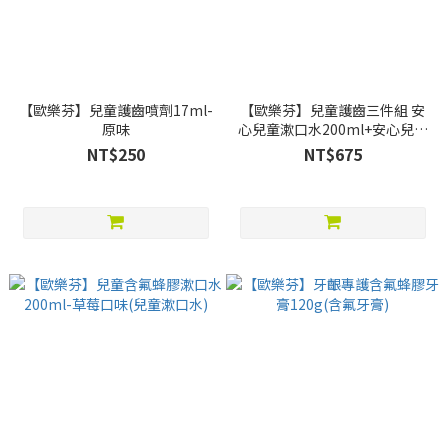
【歐樂芬】兒童護齒噴劑17ml-
【歐樂芬】兒童護齒三件組 安
原味
心兒童漱口水200ml+安心兒童
牙膏60g+兒童護齒噴劑-17ml
NT$250
NT$675
(兒童口腔護理)