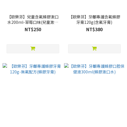
【歐樂芬】兒童含氟蜂膠漱口
【歐樂芬】牙齦專護含氟蜂膠
水200ml-草莓口味(兒童漱口
牙膏120g(含氟牙膏)
水)
NT$250
NT$380