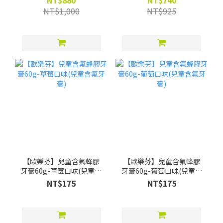
NT$880
NT$740
水葡萄口味12ml*4)
200ml*2) -限時88折(買就
NT$1,000
NT$925
贈Pato Pato EVA益智數字
巧拼)
【歐樂芬】兒童含氟蜂膠
【歐樂芬】兒童含氟蜂膠
牙膏60g-草莓口味(兒童含
牙膏60g-葡萄口味(兒童含
氟牙膏)
氟牙膏)
NT$175
NT$175