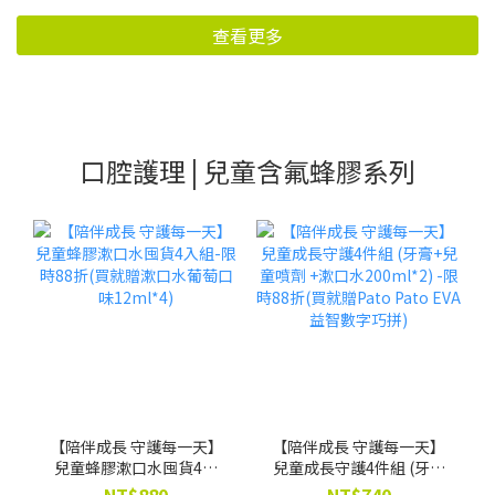
查看更多
口腔護理 | 兒童含氟蜂膠系列
【陪伴成長 守護每一天】
【陪伴成長 守護每一天】
兒童蜂膠漱口水囤貨4入
兒童成長守護4件組 (牙膏
組-限時88折(買就贈漱口
+兒童噴劑 +漱口水