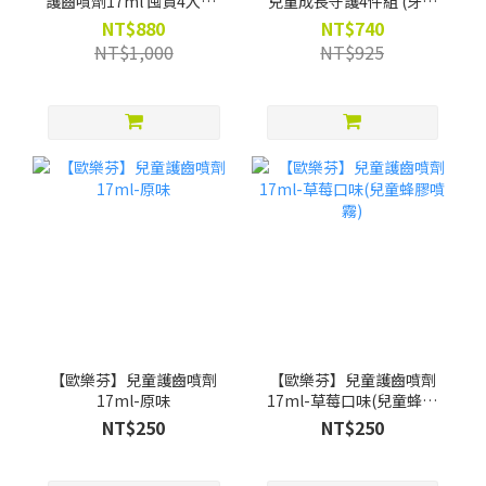
護齒噴劑17ml 囤貨4入組-
兒童成長守護4件組 (牙膏
限時88折(買就贈漱口水葡
+兒童噴劑 +漱口水
NT$880
NT$740
萄口味12ml*4)
200ml*2) -限時88折(買就
NT$1,000
NT$925
贈Pato Pato EVA益智數字
巧拼)
【歐樂芬】兒童護齒噴劑
【歐樂芬】兒童護齒噴劑
17ml-原味
17ml-草莓口味(兒童蜂膠
噴霧)
NT$250
NT$250