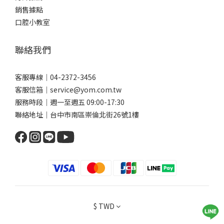
推薦的清潔利器。 你可以依照自己的矯正階段與口腔狀況選擇搭配
銷售據點
使用，達到更全面的清潔效果唷。1. 沖牙機（口腔沖洗器）利用高
口腔小教室
壓水流沖洗牙縫、牙齦溝與矯正器周圍，能有效帶走大部分食物殘
渣與較鬆散的菌斑。它是非常好的輔助工具，但不能完全代替牙刷
聯絡我們
或牙線。使用方式建議：調整水柱強度為中低模式，避免強力沖擊
傷害到牙齦。水流方向可對準牙縫與矯正器底部，以傾斜角度讓水
流能「從下往上／從旁邊往中間」滲入殘渣縫隙。每天最後一個清
客服專線｜04-2372-3456
潔階段使用，幫助沖走刷牙／牙線之後還未被帶走的微粒。2. 矯正
客服信箱｜service@yom.com.tw
專用牙刷（V字型/分段刷毛設計）因為矯正器會突出佔據牙面，普
服務時段｜週一至週五 09:00-17:30
通牙刷的刷毛難以完全接觸到矯正器下方及牙縫。專為矯正設計的
聯絡地址｜台中市南區崇倫北街26號1樓
牙刷通常刷毛排列呈現「V 型凹槽」或分段設計，可以更貼合矯正器
的輪廓。使用方式建議：斜角（45°）刷毛對齒頸與牙面，確保能刷
到牙套周圍。採“小區塊刷法”，每次刷兩顆牙（或一小段），前
後來回約10～15下，慢慢刷，不急。 刷完外側、內側與咬合面後，
記得用刷頭尖端清刷矯正器邊緣。3. 牙間刷與單束毛牙刷矯正器周
圍常有刷不到的縫隙，牙間刷與單束毛刷在這部分特別實用。牙間
刷：刷頭較小、刷毛呈圓/圓柱狀，適合清潔矯正器與牙齒間較大的
$
TWD
縫隙。使用時將牙間刷輕插入縫隙，前後來回滑動清潔。單束毛牙