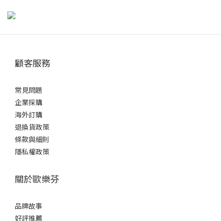
牙齒上多了矯正器與鋼絲，更容易藏匿食物殘渣與牙菌斑。除了每
天早晚固定刷牙外，若用餐後沒有攝取酸性食物，可以直接刷牙；
但若吃了柑橘、醋類、碳酸飲料等酸性食物，牙齒琺瑯質可能會暫
時軟化，若長期馬上刷牙，反而可能增加表面磨損。若無法判斷食
顧客服務
物是否偏酸，參考醫師建議，可先用清水漱口，等待約30分鐘後再
刷牙。 外出不方便刷牙時，也可以先用清水或無酒精漱口水沖洗，
暫時減少食物殘留，再找機會仔細清潔，降低蛀牙與牙周問題的風
常見問題
險。正確刷牙方式矯正器讓清潔更具挑戰，但只要掌握方法就能有
企業採購
效維持口腔健康哦：選擇工具：建議使用小刷頭、軟毛牙刷，或專
海外訂購
為矯正設計的V字型牙刷，方便深入牙套周圍。刷牙角度：牙刷與牙
退換貨政策
齦呈45度角，輕柔以小範圍畫圓方式刷牙。特別要注意牙套上下
條款與細則
方、牙縫與咬合面。清潔步驟：先刷上排外側，再刷下排外側。接
隱私權政策
著清潔內側與咬合面。最後加強矯正器周圍與牙縫處，確保無死
角。時間掌握：每次刷牙應至少3分鐘，耐心地慢慢清潔每顆牙齒。
關於歐樂芬
貼心提醒：可搭配矯正專用牙間刷或牙線穿引器，協助清潔矯正器
與牙齒間難以觸及的部位，才能真正達到完整保護。矯正牙齒清潔
品牌故事
工具推薦與使用方式以下工具都是牙齒矯正期間常見、實用又值得
好評推薦