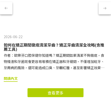
2026-06-22
如何在矯正期間徹底清潔牙齒？矯正牙齒清潔全攻略(含推
薦工具)
作者：歐樂芬口腔保健你知道嗎？矯正期間如果清潔不夠徹底，食
物殘渣和牙菌斑會更容易堆積在矯正器和牙縫間，不僅增加蛀牙、
牙周病的風險，還可能造成口臭、牙齦紅腫，甚至影響矯正效果。
想要在完成治療後擁有整齊又健康的笑容，就必須特別重視日常的
閱讀內文
矯正牙齒清潔。 接下來小編就要帶你了解，為什麼矯正期間的牙齒
清潔格外重要，以及該如何正確挑選與使用牙刷、牙間刷、牙線等
查看更多
矯正牙齒清潔工具，讓牙套周圍與牙縫都能清潔到位。矯正牙齒清
潔快速導讀區矯正牙齒清潔的基本守則矯正牙齒清潔工具推薦與使
用方式矯正牙齒清潔常見問題矯正牙齒除了日常清潔，維持良好習
慣也很重要！矯正牙齒清潔的基本守則刷牙時機建議戴上牙套後，