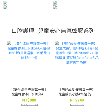
口腔護理 | 兒童安心無氟蜂膠系列
【陪伴成長 守護每一天】
【陪伴成長 守護每一天】
兒童蜂膠漱口水囤貨4入
兒童成長守護4件組 (牙膏
組-限時88折(買就贈漱口
+兒童噴劑 +漱口水
NT$880
NT$740
水葡萄口味12ml*4)
200ml*2) -限時88折(買就
NT$1,000
NT$925