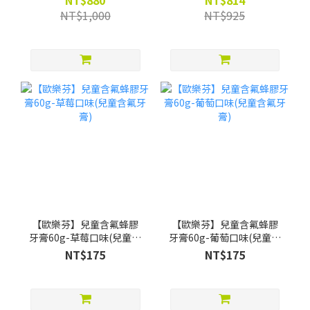
NT$880
NT$814
水葡萄口味12ml*4)
200ml*2) -限時88折(買就
NT$1,000
NT$925
贈Pato Pato EVA益智數字
巧拼)
【歐樂芬】兒童含氟蜂膠
【歐樂芬】兒童含氟蜂膠
牙膏60g-草莓口味(兒童含
牙膏60g-葡萄口味(兒童含
氟牙膏)
氟牙膏)
NT$175
NT$175