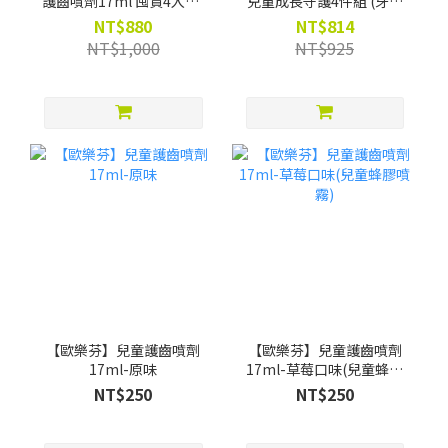
護齒噴劑17ml 囤貨4入組-
兒童成長守護4件組 (牙膏
限時88折(買就贈漱口水葡
+兒童噴劑 +漱口水
NT$880
NT$814
萄口味12ml*4)
200ml*2) -限時88折(買就
NT$1,000
NT$925
贈Pato Pato EVA益智數字
巧拼)
【歐樂芬】兒童護齒噴劑
【歐樂芬】兒童護齒噴劑
17ml-原味
17ml-草莓口味(兒童蜂膠
噴霧)
NT$250
NT$250