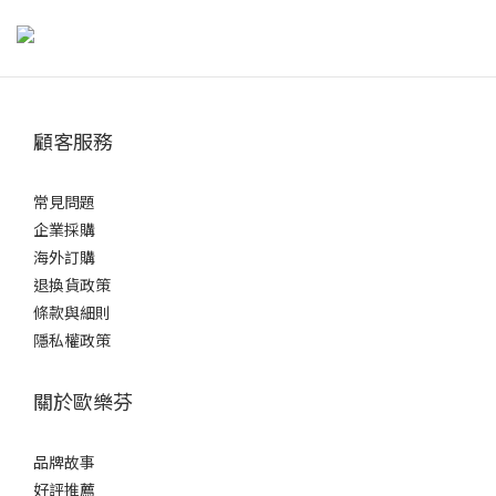
牙齒上多了矯正器與鋼絲，更容易藏匿食物殘渣與牙菌斑。除了每
天早晚固定刷牙外，若用餐後沒有攝取酸性食物，可以直接刷牙；
但若吃了柑橘、醋類、碳酸飲料等酸性食物，牙齒琺瑯質可能會暫
時軟化，若長期馬上刷牙，反而可能增加表面磨損。若無法判斷食
顧客服務
物是否偏酸，參考醫師建議，可先用清水漱口，等待約30分鐘後再
刷牙。 外出不方便刷牙時，也可以先用清水或無酒精漱口水沖洗，
暫時減少食物殘留，再找機會仔細清潔，降低蛀牙與牙周問題的風
常見問題
險。正確刷牙方式矯正器讓清潔更具挑戰，但只要掌握方法就能有
企業採購
效維持口腔健康哦：選擇工具：建議使用小刷頭、軟毛牙刷，或專
海外訂購
為矯正設計的V字型牙刷，方便深入牙套周圍。刷牙角度：牙刷與牙
退換貨政策
齦呈45度角，輕柔以小範圍畫圓方式刷牙。特別要注意牙套上下
條款與細則
方、牙縫與咬合面。清潔步驟：先刷上排外側，再刷下排外側。接
隱私權政策
著清潔內側與咬合面。最後加強矯正器周圍與牙縫處，確保無死
角。時間掌握：每次刷牙應至少3分鐘，耐心地慢慢清潔每顆牙齒。
關於歐樂芬
貼心提醒：可搭配矯正專用牙間刷或牙線穿引器，協助清潔矯正器
與牙齒間難以觸及的部位，才能真正達到完整保護。矯正牙齒清潔
品牌故事
工具推薦與使用方式以下工具都是牙齒矯正期間常見、實用又值得
好評推薦