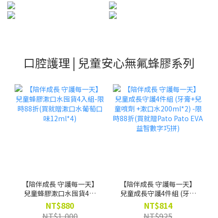
口腔護理 | 兒童安心無氟蜂膠系列
【陪伴成長 守護每一天】
【陪伴成長 守護每一天】
兒童蜂膠漱口水囤貨4入
兒童成長守護4件組 (牙膏
組-限時88折(買就贈漱口
+兒童噴劑 +漱口水
NT$880
NT$814
水葡萄口味12ml*4)
200ml*2) -限時88折(買就
NT$1,000
NT$925