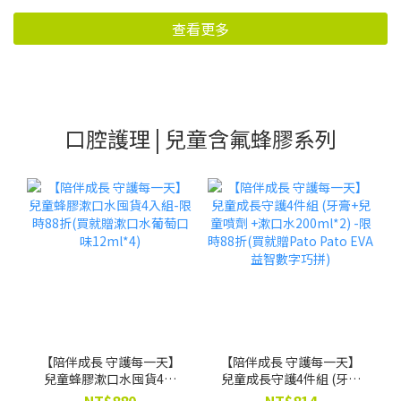
查看更多
口腔護理 | 兒童含氟蜂膠系列
【陪伴成長 守護每一天】
【陪伴成長 守護每一天】
兒童蜂膠漱口水囤貨4入
兒童成長守護4件組 (牙膏
組-限時88折(買就贈漱口
+兒童噴劑 +漱口水