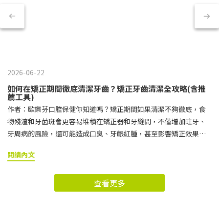
2026-06-22
如何在矯正期間徹底清潔牙齒？矯正牙齒清潔全攻略(含推
薦工具)
作者：歐樂芬口腔保健你知道嗎？矯正期間如果清潔不夠徹底，食
物殘渣和牙菌斑會更容易堆積在矯正器和牙縫間，不僅增加蛀牙、
牙周病的風險，還可能造成口臭、牙齦紅腫，甚至影響矯正效果。
想要在完成治療後擁有整齊又健康的笑容，就必須特別重視日常的
閱讀內文
矯正牙齒清潔。 接下來小編就要帶你了解，為什麼矯正期間的牙齒
清潔格外重要，以及該如何正確挑選與使用牙刷、牙間刷、牙線等
查看更多
矯正牙齒清潔工具，讓牙套周圍與牙縫都能清潔到位。矯正牙齒清
潔快速導讀區矯正牙齒清潔的基本守則矯正牙齒清潔工具推薦與使
用方式矯正牙齒清潔常見問題矯正牙齒除了日常清潔，維持良好習
慣也很重要！矯正牙齒清潔的基本守則刷牙時機建議戴上牙套後，