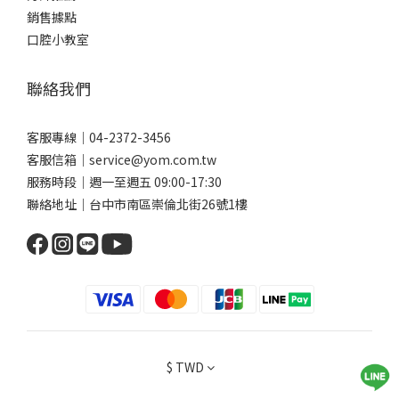
推薦的清潔利器。 你可以依照自己的矯正階段與口腔狀況選擇搭配
銷售據點
使用，達到更全面的清潔效果唷。1. 沖牙機（口腔沖洗器）利用高
口腔小教室
壓水流沖洗牙縫、牙齦溝與矯正器周圍，能有效帶走大部分食物殘
渣與較鬆散的菌斑。它是非常好的輔助工具，但不能完全代替牙刷
聯絡我們
或牙線。使用方式建議：調整水柱強度為中低模式，避免強力沖擊
傷害到牙齦。水流方向可對準牙縫與矯正器底部，以傾斜角度讓水
流能「從下往上／從旁邊往中間」滲入殘渣縫隙。每天最後一個清
客服專線｜04-2372-3456
潔階段使用，幫助沖走刷牙／牙線之後還未被帶走的微粒。2. 矯正
客服信箱｜service@yom.com.tw
專用牙刷（V字型/分段刷毛設計）因為矯正器會突出佔據牙面，普
服務時段｜週一至週五 09:00-17:30
通牙刷的刷毛難以完全接觸到矯正器下方及牙縫。專為矯正設計的
聯絡地址｜台中市南區崇倫北街26號1樓
牙刷通常刷毛排列呈現「V 型凹槽」或分段設計，可以更貼合矯正器
的輪廓。使用方式建議：斜角（45°）刷毛對齒頸與牙面，確保能刷
到牙套周圍。採“小區塊刷法”，每次刷兩顆牙（或一小段），前
後來回約10～15下，慢慢刷，不急。 刷完外側、內側與咬合面後，
記得用刷頭尖端清刷矯正器邊緣。3. 牙間刷與單束毛牙刷矯正器周
圍常有刷不到的縫隙，牙間刷與單束毛刷在這部分特別實用。牙間
刷：刷頭較小、刷毛呈圓/圓柱狀，適合清潔矯正器與牙齒間較大的
$
TWD
縫隙。使用時將牙間刷輕插入縫隙，前後來回滑動清潔。單束毛牙