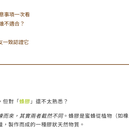
意事項一次看
誰不適合？
網友一致認證它
，但對「
蜂膠
」還不太熟悉？
煉而來，其實兩者截然不同
。蜂膠是蜜蜂從植物（如橡
蠟，製作而成的一種膠狀天然物質。