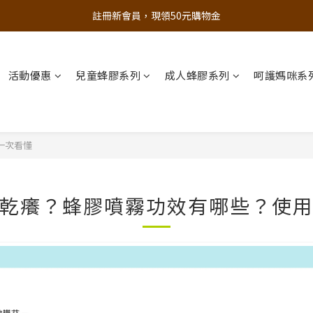
追蹤歐樂芬的Facebook，隨時掌握最新資訊！
註冊新會員，現領50元購物金
立即加入官方 LINE 最新優惠不漏接
活動優惠
兒童蜂膠系列
成人蜂膠系列
呵護媽咪系
追蹤歐樂芬的Facebook，隨時掌握最新資訊！
一次看懂
乾癢？蜂膠噴霧功效有哪些？使