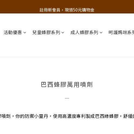
追蹤歐樂芬的Facebook，隨時掌握最新資訊！
註冊新會員，現領50元購物金
立即加入官方 LINE 最新優惠不漏接
活動優惠
兒童蜂膠系列
成人蜂膠系列
呵護媽咪系
追蹤歐樂芬的Facebook，隨時掌握最新資訊！
巴西蜂膠萬用噴劑
─
膠噴劑，你的防禦小靈丹，使用高濃度專利製成巴西綠蜂膠，舒緩