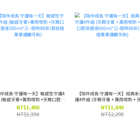
伴成長 守護每一天】敏感性守護4
【陪伴成長 守護每一天】經典系
 (敏感牙膏+萬用噴劑 +牙周口腔保
護4件組 (牙周牙膏 + 萬用噴劑 + 
300ml*2) -限時88折(買就贈專業
腔保健液600ml*2)-限時88折(
NT$1,400
NT$1,840
護齦牙刷)
專業護齦牙刷)
NT$1,590
NT$2,298