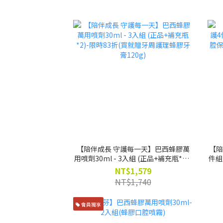
【陪伴成長 守護每一天】巴西蜂膠萬
【陪
用噴劑30ml - 3入組 (正品+補充瓶*2)-
件組
限時83折(買就贈牙周護理蜂膠牙膏
健液
NT$1,579
120g)
NT$1,740
會員獨享