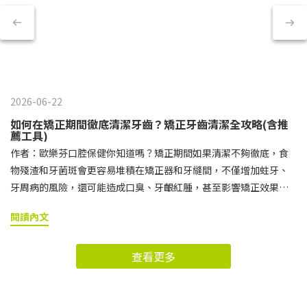
2026-06-22
如何在矯正期間徹底清潔牙齒？矯正牙齒清潔全攻略(含推
薦工具)
作者：歐樂芬口腔保健你知道嗎？矯正期間如果清潔不夠徹底，食
物殘渣和牙菌斑會更容易堆積在矯正器和牙縫間，不僅增加蛀牙、
牙周病的風險，還可能造成口臭、牙齦紅腫，甚至影響矯正效果。
想要在完成治療後擁有整齊又健康的笑容，就必須特別重視日常的
閱讀內文
矯正牙齒清潔。 接下來小編就要帶你了解，為什麼矯正期間的牙齒
清潔格外重要，以及該如何正確挑選與使用牙刷、牙間刷、牙線等
查看更多
矯正牙齒清潔工具，讓牙套周圍與牙縫都能清潔到位。矯正牙齒清
潔快速導讀區矯正牙齒清潔的基本守則矯正牙齒清潔工具推薦與使
用方式矯正牙齒清潔常見問題矯正牙齒除了日常清潔，維持良好習
慣也很重要！矯正牙齒清潔的基本守則刷牙時機建議戴上牙套後，