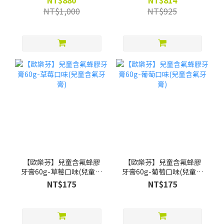
NT$880
NT$814
水葡萄口味12ml*4)
200ml*2) -限時88折(買就
NT$1,000
NT$925
贈Pato Pato EVA益智數字
巧拼)
【歐樂芬】兒童含氟蜂膠
【歐樂芬】兒童含氟蜂膠
牙膏60g-草莓口味(兒童含
牙膏60g-葡萄口味(兒童含
氟牙膏)
氟牙膏)
NT$175
NT$175