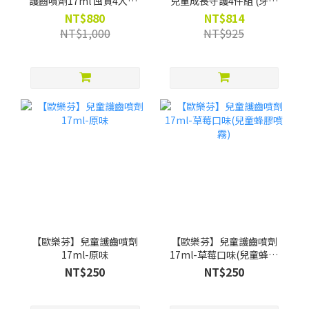
護齒噴劑17ml 囤貨4入組-
兒童成長守護4件組 (牙膏
限時88折(買就贈漱口水葡
+兒童噴劑 +漱口水
NT$880
NT$814
萄口味12ml*4)
200ml*2) -限時88折(買就
NT$1,000
NT$925
贈Pato Pato EVA益智數字
巧拼)
【歐樂芬】兒童護齒噴劑
【歐樂芬】兒童護齒噴劑
17ml-原味
17ml-草莓口味(兒童蜂膠
噴霧)
NT$250
NT$250