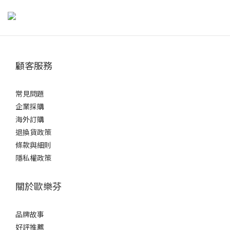
牙齒上多了矯正器與鋼絲，更容易藏匿食物殘渣與牙菌斑。除了每
天早晚固定刷牙外，若用餐後沒有攝取酸性食物，可以直接刷牙；
但若吃了柑橘、醋類、碳酸飲料等酸性食物，牙齒琺瑯質可能會暫
時軟化，若長期馬上刷牙，反而可能增加表面磨損。若無法判斷食
顧客服務
物是否偏酸，參考醫師建議，可先用清水漱口，等待約30分鐘後再
刷牙。 外出不方便刷牙時，也可以先用清水或無酒精漱口水沖洗，
暫時減少食物殘留，再找機會仔細清潔，降低蛀牙與牙周問題的風
常見問題
險。正確刷牙方式矯正器讓清潔更具挑戰，但只要掌握方法就能有
企業採購
效維持口腔健康哦：選擇工具：建議使用小刷頭、軟毛牙刷，或專
海外訂購
為矯正設計的V字型牙刷，方便深入牙套周圍。刷牙角度：牙刷與牙
退換貨政策
齦呈45度角，輕柔以小範圍畫圓方式刷牙。特別要注意牙套上下
條款與細則
方、牙縫與咬合面。清潔步驟：先刷上排外側，再刷下排外側。接
隱私權政策
著清潔內側與咬合面。最後加強矯正器周圍與牙縫處，確保無死
角。時間掌握：每次刷牙應至少3分鐘，耐心地慢慢清潔每顆牙齒。
關於歐樂芬
貼心提醒：可搭配矯正專用牙間刷或牙線穿引器，協助清潔矯正器
與牙齒間難以觸及的部位，才能真正達到完整保護。矯正牙齒清潔
品牌故事
工具推薦與使用方式以下工具都是牙齒矯正期間常見、實用又值得
好評推薦