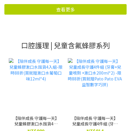
查看更多
口腔護理 | 兒童含氟蜂膠系列
【陪伴成長 守護每一天】
【陪伴成長 守護每一天】
兒童蜂膠漱口水囤貨4入
兒童成長守護4件組 (牙膏
組-限時88折(買就贈漱口
+兒童噴劑 +漱口水