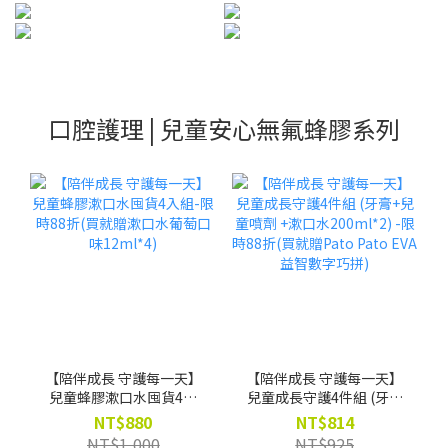
口腔護理 | 兒童安心無氟蜂膠系列
【陪伴成長 守護每一天】
【陪伴成長 守護每一天】
兒童蜂膠漱口水囤貨4入
兒童成長守護4件組 (牙膏
組-限時88折(買就贈漱口
+兒童噴劑 +漱口水
NT$880
NT$814
水葡萄口味12ml*4)
200ml*2) -限時88折(買就
NT$1,000
NT$925