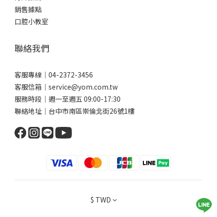
推薦的清潔利器。 你可以依照自己的矯正階段與口腔狀況選擇搭配
銷售據點
使用，達到更全面的清潔效果唷。1. 沖牙機（口腔沖洗器）利用高
口腔小教室
壓水流沖洗牙縫、牙齦溝與矯正器周圍，能有效帶走大部分食物殘
渣與較鬆散的菌斑。它是非常好的輔助工具，但不能完全代替牙刷
聯絡我們
或牙線。使用方式建議：調整水柱強度為中低模式，避免強力沖擊
傷害到牙齦。水流方向可對準牙縫與矯正器底部，以傾斜角度讓水
流能「從下往上／從旁邊往中間」滲入殘渣縫隙。每天最後一個清
客服專線｜04-2372-3456
潔階段使用，幫助沖走刷牙／牙線之後還未被帶走的微粒。2. 矯正
客服信箱｜service@yom.com.tw
專用牙刷（V字型/分段刷毛設計）因為矯正器會突出佔據牙面，普
服務時段｜週一至週五 09:00-17:30
通牙刷的刷毛難以完全接觸到矯正器下方及牙縫。專為矯正設計的
聯絡地址｜台中市南區崇倫北街26號1樓
牙刷通常刷毛排列呈現「V 型凹槽」或分段設計，可以更貼合矯正器
的輪廓。使用方式建議：斜角（45°）刷毛對齒頸與牙面，確保能刷
到牙套周圍。採“小區塊刷法”，每次刷兩顆牙（或一小段），前
後來回約10～15下，慢慢刷，不急。 刷完外側、內側與咬合面後，
記得用刷頭尖端清刷矯正器邊緣。3. 牙間刷與單束毛牙刷矯正器周
圍常有刷不到的縫隙，牙間刷與單束毛刷在這部分特別實用。牙間
刷：刷頭較小、刷毛呈圓/圓柱狀，適合清潔矯正器與牙齒間較大的
$
TWD
縫隙。使用時將牙間刷輕插入縫隙，前後來回滑動清潔。單束毛牙