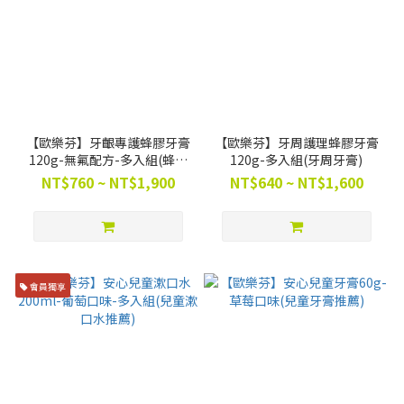
【歐樂芬】牙齦專護蜂膠牙膏
【歐樂芬】牙周護理蜂膠牙膏
120g-無氟配方-多入組(蜂膠
120g-多入組(牙周牙膏)
牙膏)
NT$760 ~ NT$1,900
NT$640 ~ NT$1,600
會員獨享