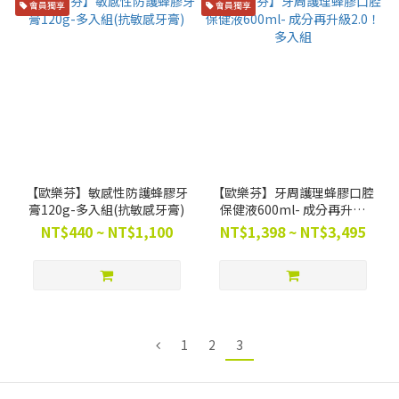
會員獨享
會員獨享
【歐樂芬】敏感性防護蜂膠牙
【歐樂芬】牙周護理蜂膠口腔
膏120g-多入組(抗敏感牙膏)
保健液600ml- 成分再升級
2.0！多入組
NT$440 ~ NT$1,100
NT$1,398 ~ NT$3,495
1
2
3