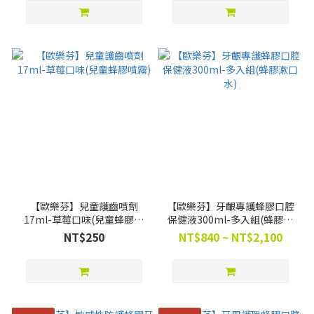
【歐樂芬】兒童護齒噴劑
【歐樂芬】牙齦專護蜂膠口腔
17ml-草莓口味(兒童蜂膠噴
保健液300ml-多入組(蜂膠漱
霧)
口水)
NT$250
NT$840 ~ NT$2,100