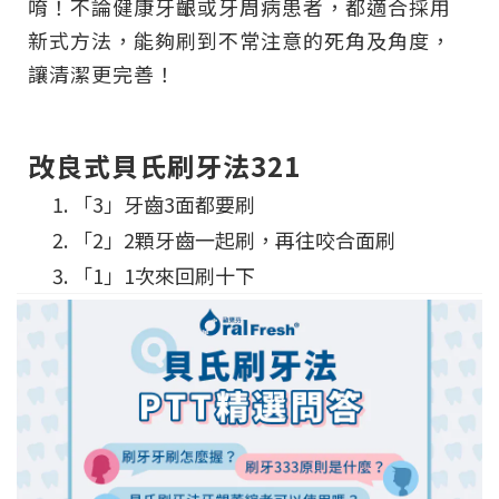
唷！不論健康牙齦或牙周病患者，都適合採用
新式方法，能夠刷到不常注意的死角及角度，
讓清潔更完善！
改良式貝氏刷牙法321
「3」牙齒3面都要刷
「2」2顆牙齒一起刷，再往咬合面刷
「1」1次來回刷十下