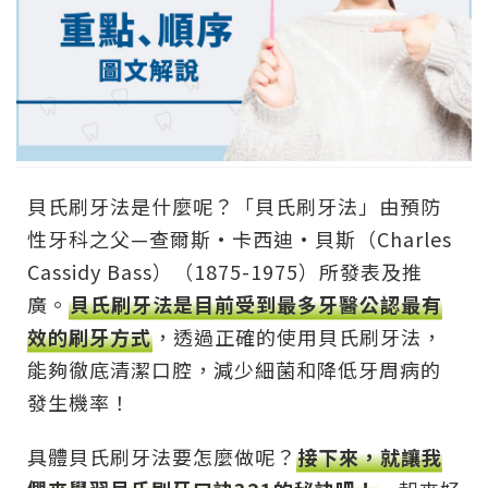
貝氏刷牙法是什麼呢？「貝氏刷牙法」由預防
性牙科之父—查爾斯·卡西迪·貝斯（Charles
Cassidy Bass）（1875-1975）所發表及推
廣。
貝氏刷牙法是目前受到最多牙醫公認最有
效的刷牙方式
，透過正確的使用貝氏刷牙法，
能夠徹底清潔口腔，減少細菌和降低牙周病的
發生機率！
具體貝氏刷牙法要怎麼做呢？
接下來，就讓我