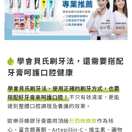
學會貝氏刷牙法，還需要搭配
牙膏呵護口腔健康
學會貝氏刷牙法、使用正確的刷牙方式，也要
搭配好牙膏來呵護口腔！
不只有效清潔，更能
達到整體口腔調理及養護的效果。
歐樂芬蜂膠牙膏選用頂級
巴西綠蜂膠
作為核
心，富含類黃酮、Artepillin-C、維生素、礦物