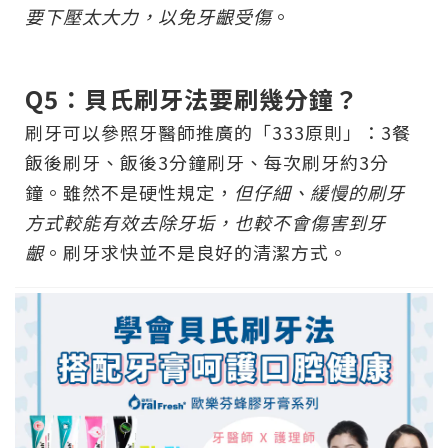
要下壓太大力，以免牙齦受傷
。
Q5：貝氏刷牙法要刷幾分鐘？
刷牙可以參照牙醫師推廣的「333原則」：3餐
飯後刷牙、飯後3分鐘刷牙、每次刷牙約3分
鐘。雖然不是硬性規定，
但仔細、緩慢的刷牙
方式較能有效去除牙垢，也較不會傷害到牙
齦
。刷牙求快並不是良好的清潔方式。