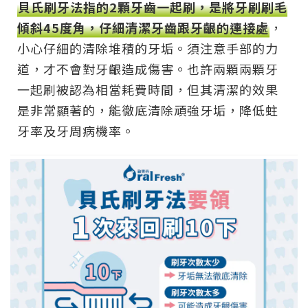
貝氏刷牙法指的2顆牙齒一起刷，是將牙刷刷毛
傾斜45度角，仔細清潔牙齒跟牙齦的連接處
，
小心仔細的清除堆積的牙垢。須注意手部的力
道，才不會對牙齦造成傷害。也許兩顆兩顆牙
一起刷被認為相當耗費時間，但其清潔的效果
是非常顯著的，能徹底清除頑強牙垢，降低蛀
牙率及牙周病機率。