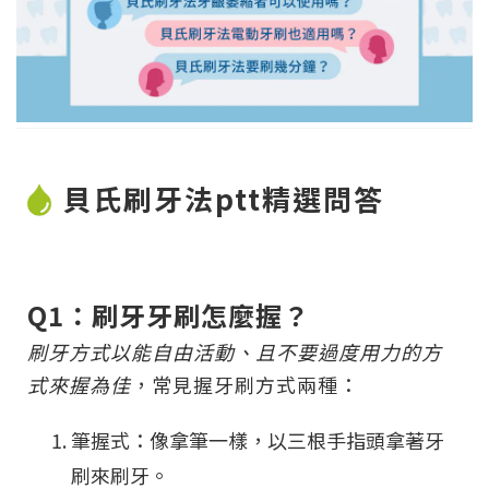
貝氏刷牙法ptt精選問答
Q1：刷牙牙刷怎麼握？
刷牙方式以能自由活動、且不要過度用力的方
式來握為佳
，常見握牙刷方式兩種：
筆握式：像拿筆一樣，以三根手指頭拿著牙
刷來刷牙。