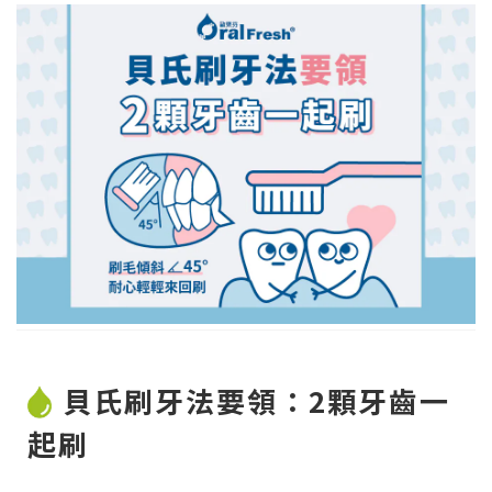
貝氏刷牙法要領：2顆牙齒一
起刷