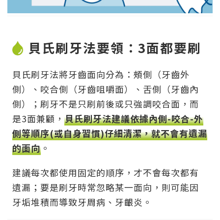
貝氏刷牙法要領：3面都要刷
貝氏刷牙法將牙齒面向分為：頰側（牙齒外
側）、咬合側（牙齒咀嚼面）、舌側（牙齒內
側）；刷牙不是只刷前後或只強調咬合面，而
是3面兼顧，
貝氏刷牙法建議依據內側-咬合-外
側等順序(或自身習慣)仔細清潔，就不會有遺漏
的面向
。
建議每次都使用固定的順序，才不會每次都有
遺漏；要是刷牙時常忽略某一面向，則可能因
牙垢堆積而導致牙周病、牙齦炎。